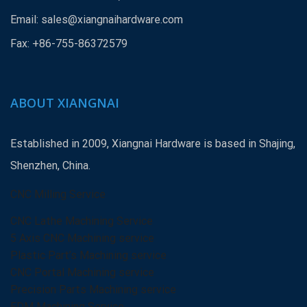
Email:
sales@xiangnaihardware.com
Fax: +86-755-86372579
ABOUT XIANGNAI
Established in 2009, Xiangnai Hardware is based in Shajing,
Shenzhen, China.
CNC Milling Service
CNC Lathe Machining Service
5 Axis CNC Machining service
Plastic Part’s Machining service
CNC Portal Machining service
Precision Parts Machining service
EDM Machining Service