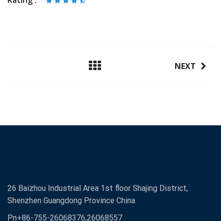
Rating :
NEXT
26 Baizhou Industrial Area 1st floor Shajing District,
Shenzhen Guangdong Province China
Pn+86-755-26068376,26068557