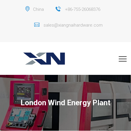
China
+86-755-26068376
sales@xiangnaihardware.com
London Wind Energy Plant